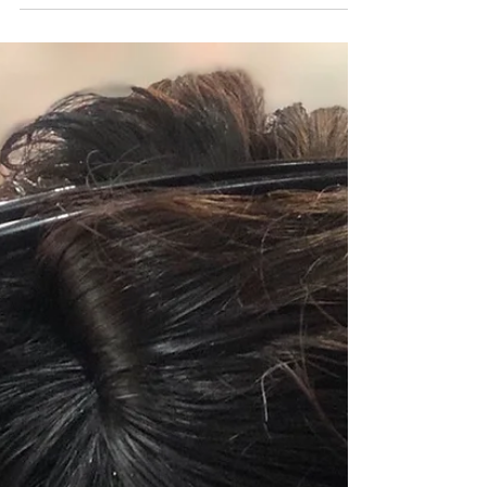
感up！！！❄️ ⁡ お値段変わらず＋550円です
🏄‍♂️！！！ ⁡ 暑い日に最高です！！！...