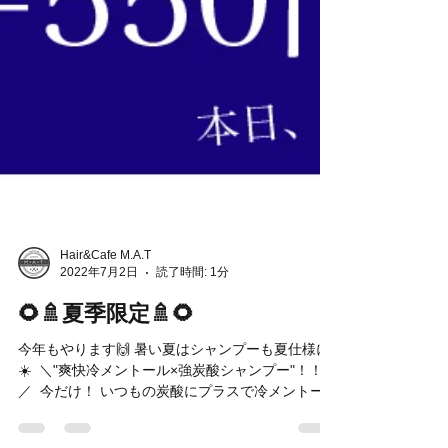
Hair&Cafe M.A.T
2022年7月2日
読了時間: 1分
🌻🚿夏季限定🚿🌻
今年もやります🙌 暑い夏はシャンプーも夏仕様に
☀️ ⁡ ＼"爽快冷メントール×強炭酸シャンプー"！！☃️
／ ⁡ 今だけ！ いつもの炭酸にプラスで冷メントール