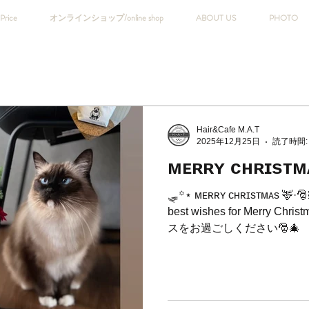
Price
オンラインショップ/online shop
ABOUT US
PHOTO
Hair&Cafe M.A.T
2025年12月25日
読了時間:
ᴍᴇʀʀʏ ᴄʜʀɪsᴛᴍ
🛷꙳⋆ ᴍᴇʀʀʏ ᴄʜʀɪsᴛᴍᴀs 🦌·🎅
best wishes for Merry 
スをお過ごしください🎅🎄 
がですか♪ ‧⁺◟🦌🛷ྀི˚ ༘ •₊ 🎁 ⁡
_______________________
Hair&Cafe M.A.T🇬
たお店。 📞045-873-6653 🚩横浜市中区麦田町4-99カーサ