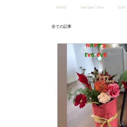
HOME
"Hair Salon" Price
"Cafe" 
全ての記事