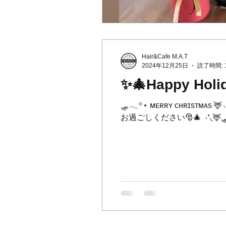
Hair&Cafe M.A.T
2024年12月25日
読了時間: 
✨🎄Happy Holi
🛷𓂃꙳⋆ ᴍᴇʀʀʏ ᴄʜʀɪsᴛᴍᴀs 
お過ごしください🎅🎄 ⁡ ‧⁺◟🦌🛷ྀི