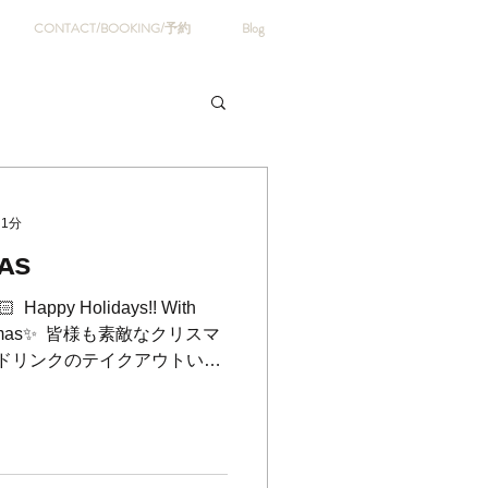
CONTACT/BOOKING/予約
Blog
 1分
ᴀs
 ⁡ Happy Holidays!! With
Christmas✨ ⁡ 皆様も素敵なクリスマ
⁡ ドリンクのテイクアウトいか
___________ 🇯🇵
 横浜山手の美容室とカフェが併設し