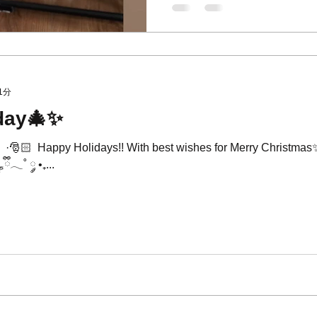
メディコビル1F 🕘 9:00〜21:00 💌 : info
hairandcafe.yokohama 🏠 : h
hairandcafe.yokohama/ 📸 :
https://www.instagram.com/h
______________________
#山手駅 #christm
1分
day🎄✨
﹆·🎅🏻 ⁡ Happy Holidays!! With best wishes for Merry 
˚ ༘ •₊...