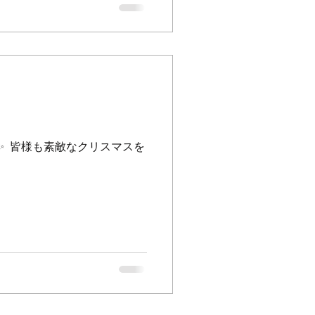
@mat-
ttp://www.mat-
airandcafem.a.t/
____________ ⁡ ⁡ #横浜美容室
Christmas✨ ⁡ 皆様も素敵なクリスマスを