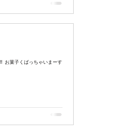
め致します🙇‍♀️💦申し訳
月27日、28日、1月4日はお電話、
みのご予約とさせていただき
すので、お待ちしておりま
承っております。 大変お手数で
お日にちがございましたら、
 おまけ __
✂️‼️‼️‼️ ⁡ お菓子くばっちゃいまーす