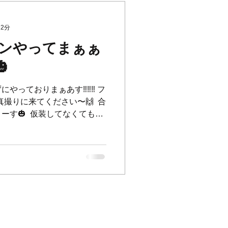
 2分
ンやってまぁぁ

ずにやっておりまぁあす‼️‼️‼️ フ
撮りに来てください〜🙌 ⁡ 合
す🎃 ⁡ 仮装してなくてもい
オアトリートって言ってくれれば