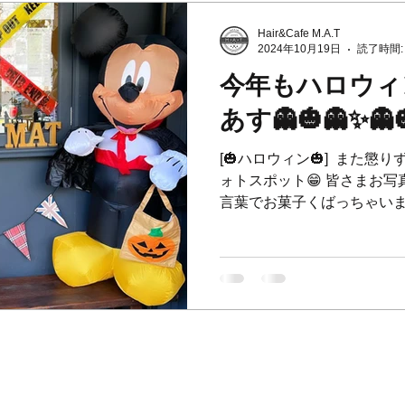
Hair&Cafe M.A.T
2024年10月19日
読了時間:
今年もハロウィ
あす👻🎃👻✨👻
[🎃ハロウィン🎃] ⁡ また懲り
ォトスポット😁 皆さまお写真
言葉でお菓子くばっちゃいまー
いから‼️‼️泣泣 トリック
いいからぁぁぁあああ‼...
0 pm