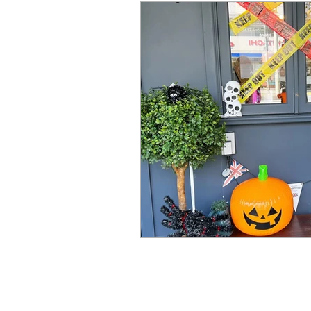
Hair&Café M.A.T
Mail :
info@mat-hairandcafe.yokohama
TEL : 045-873-6653 (電話受付10:00~20:00)
Opening Hours : Tue. to Sat. 9:00am to 9:3
Sun. 9:00am to 6:30pm