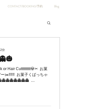
CONTACT/BOOKING/予約
Blog
 2分
“👻🎃
r Hair Cutttttttttt💀✂︎ ⁡ お菓
‼️‼️‼️ ⁡ お菓子くばっちゃ
👻👻👻👻👻 ⁡ ⁡
iting “trick or treat “👻🎃 ⁡ ⁡
なる時期となります💦週末
しまっている日もでてきてい