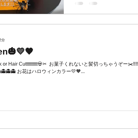
ますのでお早目のご予約をおすす
ございません🙇‍♂️ ⁡ ⚠️12
もしくはご来店のお客様の
ます。まだ空きはございま
す。 ⁡ ※キャンセル待ちも
はございますが、ご希望の
2分
お電話を頂けますと幸いです ⁡
en🎃💛🧡
________________
Trick or Hair Cutttttttttt💀✂︎ ⁡ お菓子くれないと髪切っちゃうぞー
👻👻👻👻 お花はハロウィンカラー💛🧡...