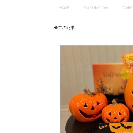
HOME
"Hair Salon" Price
"Cafe" 
全ての記事