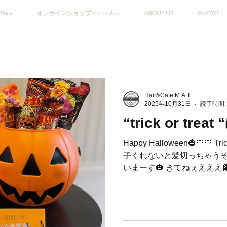
Price
オンラインショップ/online shop
ABOUT US
PHOTO
Hair&Cafe M.A.T
2025年10月31日
読了時間:
“trick or treat 
Happy Halloween🎃💛🧡 Trick o
子くれないと髪切っちゃうぞー✂️
いまーす🎃 ⁡きてねぇえええ👻👻👻
[Halloween Campaign] We are wa
⁡ <11月、12月のご予約状況> 例年11月、12月は年末が近
くなり、ご予約が取りにくく
はすでにご予約が埋まって