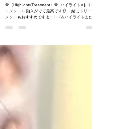
🤎〈Highlight×Treatment〉🤎 ⁡ ハイライト×トリー
トメント✨ 動きがでて最高です👌 一緒にトリート
メントもおすすめですよー✨ ⁡ (⚠︎ハイライトまたは
特殊なカラーはお電話のみ受付にさせていただい
てます🙇‍♂️) ⁡ “LET US HELP...