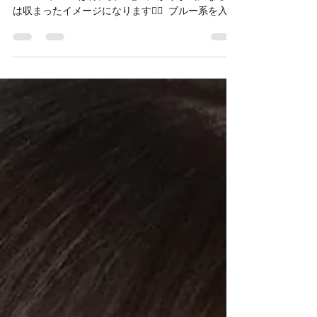
Color〉🦋
ラベンダー&ブルーシルバーカラーのグラデーショ
ン💙💜 ⁡ ブルーは特に髪の毛の広がりが気になる方
は収まったイメージになります💁‍♀️ ⁡ ブルー系を入れ
ると黒っぽく見せることができデザイン性がある
ので暗髪としても今すごく人気です🧚 ⁡...