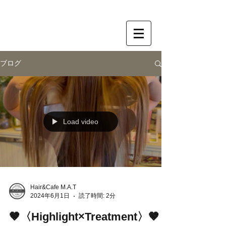
ブログ
Load video
Hair&Cafe M.A.T
2024年6月1日
読了時間: 2分
🤎〈Highlight×Treatment〉🤎