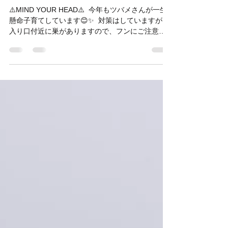
MATからのお願いです🥺🤲
⚠️MIND YOUR HEAD⚠️ ⁡ 今年もツバメさんが一生
懸命子育てしています😊✨ ⁡ 対策はしていますが、
入り口付近に巣がありますので、フンにご注意下
さいませ🙇‍♀️🙇‍♂️ ⁡ ご協力頂けますと幸いです☘️ ⁡...