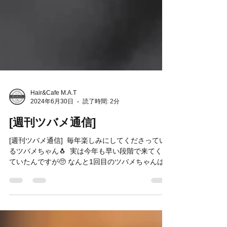
Hair&Cafe M.A.T
2024年6月30日
読了時間: 2分
[週刊ツバメ通信]
[週刊ツバメ通信] ⁡ 毎年楽しみにしてくださってい
るツバメちゃん🐧 ⁡ 実は今年も早い段階で来てくれ
ていたんですが🥺 なんと1回目のツバメちゃんは卵
まで産んでいたのに… ⁡ カラスに巣を壊されてしま
ったんです🥺🥺🥺 ⁡ 社長も私も悲しくて…💔 ⁡...