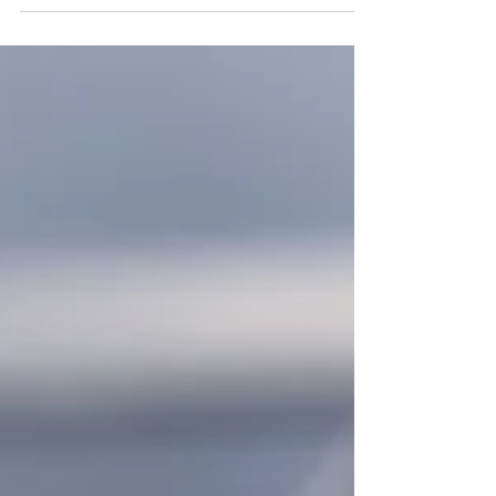
just 5000yen include Home care! (until end of
March for...