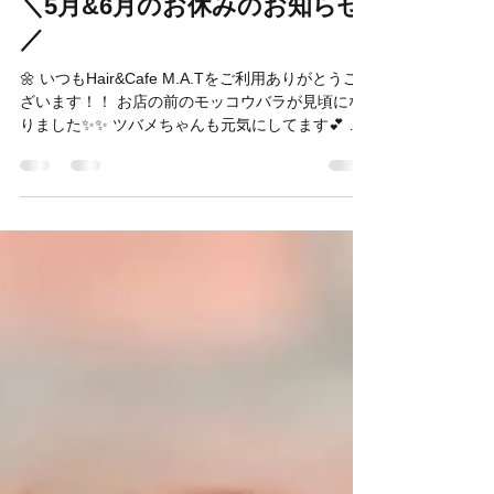
2024年4月14日
読了時間: 1分
＼5月&6月のお休みのお知らせ
／
🌼 いつもHair&Cafe M.A.Tをご利用ありがとうご
ざいます！！ お店の前のモッコウバラが見頃にな
りました✨✨ ツバメちゃんも元気にしてます💕 ＼5
月&6月のお休みのお知らせ／ [5月のお休み] 7日
(火) ←6日は祝日の為営業致します 13日(月)14日
(火)...