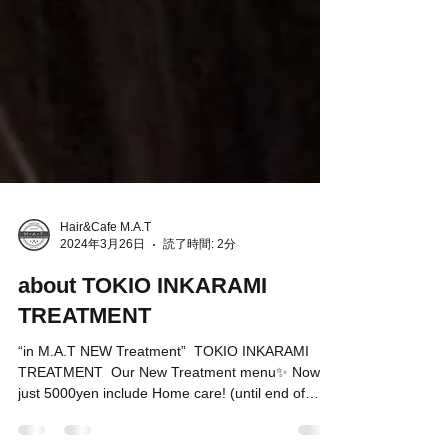
Hair&Cafe M.A.T
2024年3月26日
読了時間: 2分
⁡about TOKIO INKARAMI
TREATMENT
“in M.A.T NEW Treatment” ⁡ TOKIO INKARAMI
TREATMENT ⁡ Our New Treatment menu✨ Now