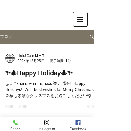
ブログ
Hair&Cafe M.A.T
2024年12月25日
読了時間: 1分
✨🎄Happy Holiday🎄✨
🛷𓂃꙳⋆ ᴍᴇʀʀʏ ᴄʜʀɪsᴛᴍᴀs 🦌﹆·🎅🏻 ⁡ Happy
Holidays!! With best wishes for Merry Christmas✨ ⁡
皆様も素敵なクリスマスをお過ごしください🎅🎄 ⁡ ‧
⁺◟🦌🛷ྀི𓂃˚ ༘ •₊...
Hair&Café M.A.T
Phone
Instagram
Facebook