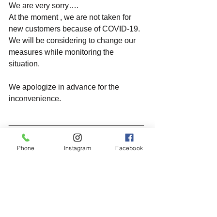
We are very sorry….
At the moment , we are not taken for 
new customers because of COVID-19.
We will be considering to change our 
measures while monitoring the 
situation.
We apologize in advance for the 
inconvenience.
_______________________________
___
🇯🇵Hair&Cafe M.A.T🇬🇧
Phone
Instagram
Facebook
📞045-873-6653
🕘 9:00〜21:30
(時短営業につき、20時閉店)
_______________________________
___