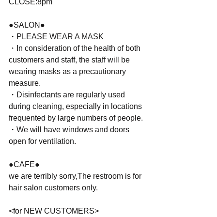
CLOSE:8pm 
●SALON●
・PLEASE WEAR A MASK
・In consideration of the health of both 
customers and staff, the staff will be 
wearing masks as a precautionary 
measure.
・Disinfectants are regularly used 
during cleaning, especially in locations 
frequented by large numbers of people.
・We will have windows and doors 
open for ventilation.
●CAFE●
we are terribly sorry,The restroom is for 
hair salon customers only. 
<for NEW CUSTOMERS>