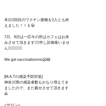
本日2回目のワクチン接種を2人とも終
えました！！💉😬
7日、8日は一応今の所はカフェはお休
みさせて頂きます🙇‍♀️申し訳御座いませ
ん🙇‍♀️🙇‍♀️🙇‍♀️
We got vaccinationnnn🥶😳
[M.A.Tの感染予防対策]
神奈川県の感染者数もかなり増えてき
ましたので、また載せさせて頂きます
🙇
○サロン○