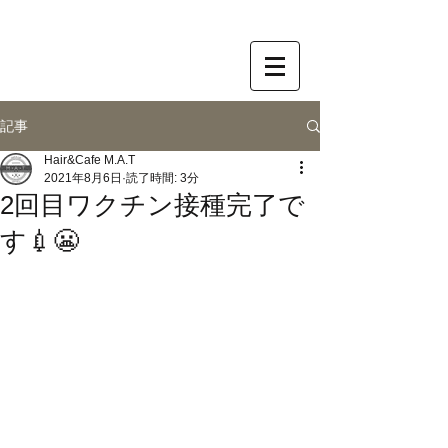
記事
Hair&Cafe M.A.T
2021年8月6日
読了時間: 3分
2回目ワクチン接種完了で
す💉😬