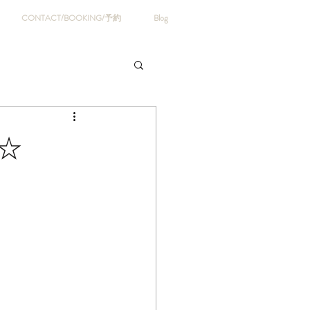
CONTACT/BOOKING/予約
Blog
E☆