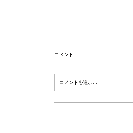
コメント
コメントを追加…
＼7・8月のお休みのお知らせ
🌿／
Hair&Café M.A.T
Mail :
info@mat-hairandcafe.yokohama
TEL : 045-873-6653 (電話受付10:00~20:00)
Opening Hours : Tue. to Sat. 9:00am to 9:3
Sun. 9:00am to 6:30pm