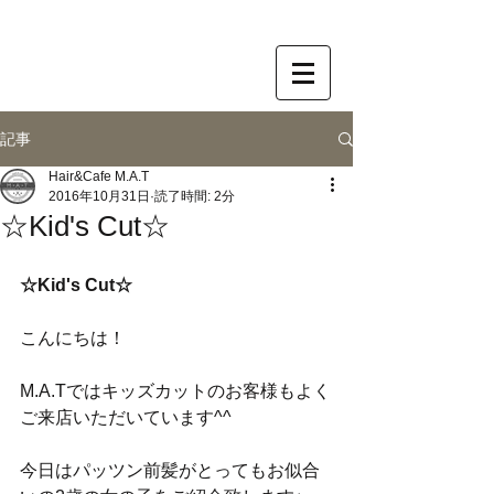
記事
Hair&Cafe M.A.T
2016年10月31日
読了時間: 2分
☆Kid's Cut☆
☆Kid's Cut☆
こんにちは！
M.A.Tではキッズカットのお客様もよく
ご来店いただいています^^
今日はパッツン前髪がとってもお似合