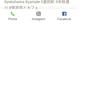
#yokohama
#yamate
#麦田町
#本牧通
り
#美容室とカフェ
#kidscut
#schoolcut 
#キッズカット
#ス
Phone
Instagram
Facebook
クールカット
#ベビーカーで一緒にお
母さんとご来店いただけます
#横浜美
容室
#illyが飲める
#ベビーカーok
#Englishok
#お子様カット　
#お子様連
れokヘアサロン
すべて表示
最新記事