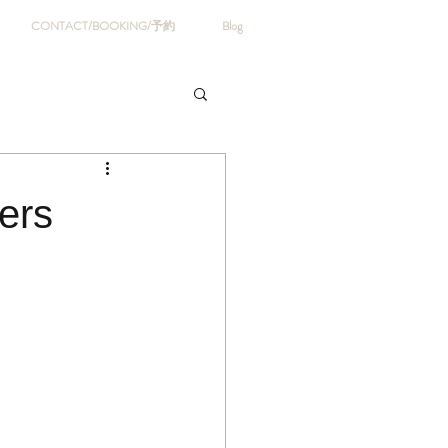
CONTACT/BOOKING/予約
Blog
ers