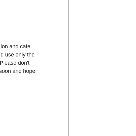
lon and cafe 
d use only the 
Please don't 
 soon and hope 