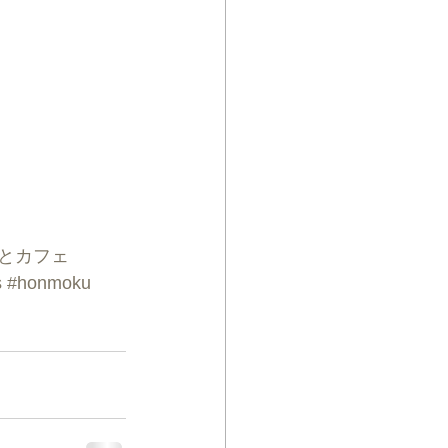
室とカフェ
s
#honmoku