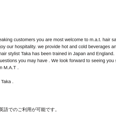
peaking customers you are most welcome to m.a.t. hair sa
joy our hospitality. we provide hot and cold beverages an
hair stylist Taka has been trained in Japan and England. 
questions you may have . We look forward to seeing you
n ︎M.A.T . 
 Taka .
英語でのご利用が可能です。