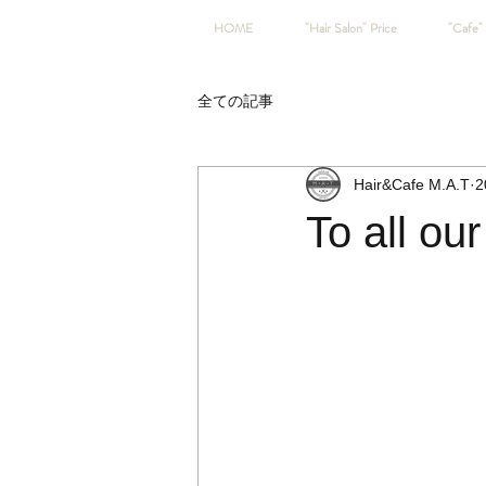
HOME
"Hair Salon" Price
"Cafe" 
全ての記事
Hair&Cafe M.A.T
2
To all ou