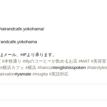
-hairandcafe.yokohama/
irandcafe.yokohama
はメール、HPより承ります。
室
#本牧通り
#illyのコーヒーが飲めるお店
#MAT
#美容
#横浜カフェ
#横浜
#haircut
#englishisspoken 
#hairstyle
airsalon
#yamate 
#mugita
#英語対応