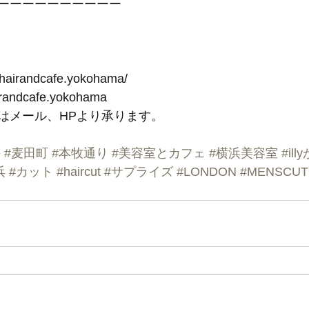
ーーーーーーーーーー
-hairandcafe.yokohama/
irandcafe.yokohama
はメール、HPより承ります。
e
#麦田町
#本牧通り
#美容室とカフェ
#横浜美容室
#il
浜
#カット
#haircut
#サプライズ
#LONDON
#MENSCUT