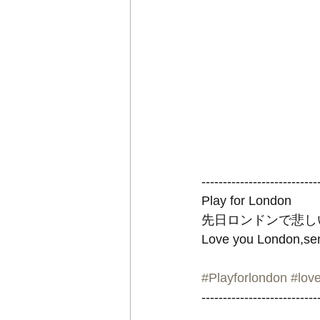
---------------------------
Play for London
先日ロンドンで悲し
Love you London,send
#Playforlondon
#lov
---------------------------