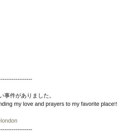
------------------
い事件がありました。
ing my love and prayers to my favorite place!!
elondon
------------------