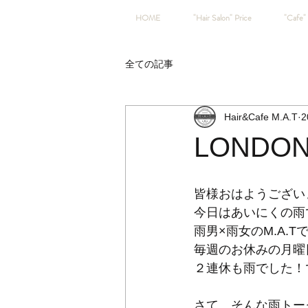
HOME
"Hair Salon" Price
"Cafe" 
全ての記事
Hair&Cafe M.A.T
2
LONDO
皆様おはようござい
今日はあいにくの雨
雨男×雨女のM.A.
毎週のお休みの月曜
２連休も雨でした！
さて、そんな雨トー