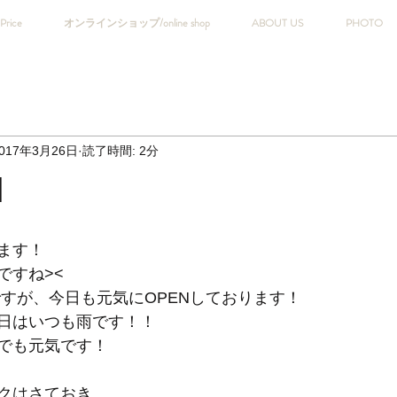
Price
オンラインショップ/online shop
ABOUT US
PHOTO
017年3月26日
読了時間: 2分
N
ます！
ですね><
Tですが、今日も元気にOPENしております！
日はいつも雨です！！
でも元気です！
クはさておき、