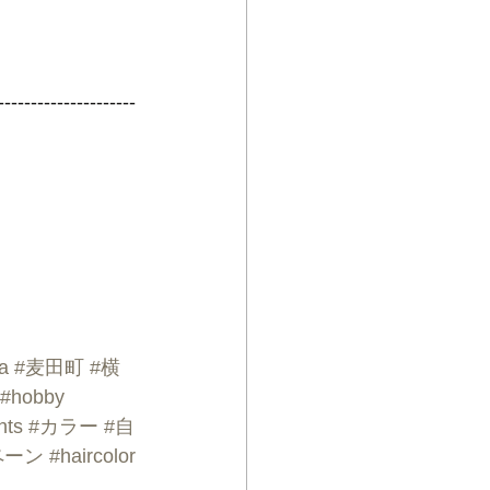
---------------------
a
#麦田町
#横
#hobby
hts
#カラー
#自
ペーン
#haircolor