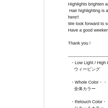
Highlights brighten 
 Hair highlighting is a simple way to add streaks of color to natural hair find hair color ideas 
here!!
We look forward to s
Have a good weeken
Thank you !
---------------------------
  ・Low Light / 
     ウィービング
  ・Whole Colo
     全体カラー
  ・Retouch Co