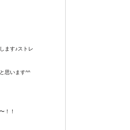
します♪ストレ
思います^^
〜！！