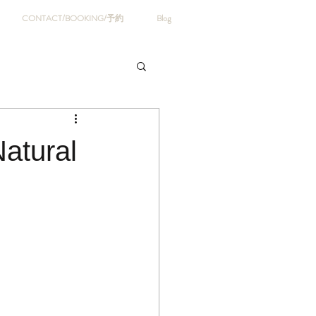
CONTACT/BOOKING/予約
Blog
ural