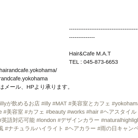
-------------------------------------
--------------
Hair&Cafe M.A.T
TEL : 045-873-6653
-hairandcafe.yokohama/
irandcafe.yokohama
はメール、HPより承ります。
#illyが飲めるお店
#illy
#MAT
#美容室とカフェ
#yokoham
e
#美容室
#カフェ
#beauty
#works
#hair
#ヘアスタイル
#英語対応可能
#london
#デザインカラー
#naturalhighlig
風
#ナチュラルハイライト
#ヘアカラー
#雨の日キャン