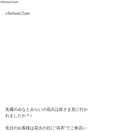
⭐︎School Cut⭐︎
⭐︎School Cut⭐︎
先週のみなとみらいの花火は皆さま見に行か
れましたか？♪
先日のお客様は花火の日に"浴衣"でご来店い