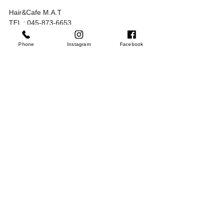
Hair&Cafe M.A.T
TEL : 045-873-6653
HP : http://www.mat-hairandcafe.yokohama/
MAIL : info@mat-hairandcafe.yokohama
Phone
Instagram
Facebook
ご予約はお電話またはメール、HPより承り
ます。
.
#yokohama
#yamate
#麦田町
#本牧通り
#山
手駅
#美容室
#illy
#MAT
#美容室とカフェ
#
カフェ
#横浜
#beauty
#photography
#hairsalon
#ヘアサロン
#AvailableinEnglish
#英語対応可能
#london
#ヘアスタイル
#高校
生
#スクールカット
#kidscut
#schoolcut
#キ
ッズカット
#中学生
#ベビーカーok
#お子様
カット
#花火
#浴衣
#花火が見えるカフェ
#
花火が見えるレベルが低い
#嘘ではない