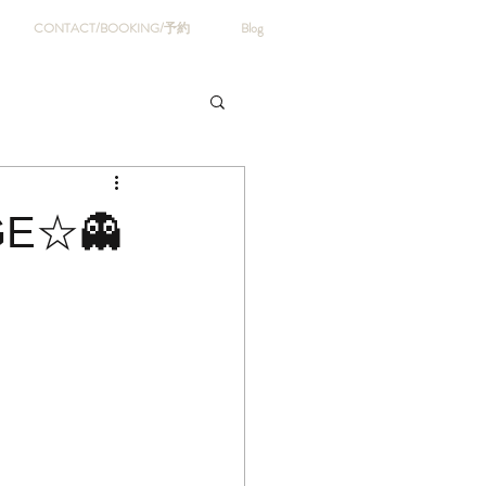
CONTACT/BOOKING/予約
Blog
GE☆👻