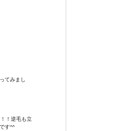
ってみまし
シ！！逆毛も立
す^^