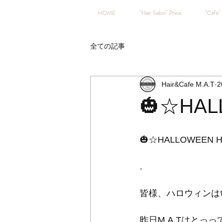
HOME
"Hair Salon" Price
"Cafe" 
全ての記事
Hair&Cafe M.A.T
2
🎃☆HAL
🎃☆HALLOWEEN H
.
皆様、ハロウィンは
昨日M.A.Tはとっ