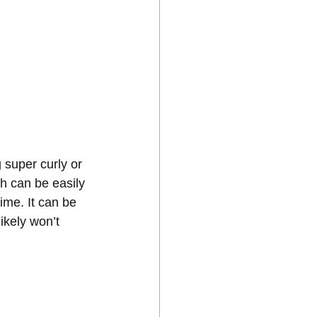
 super curly or 
h can be easily 
me. It can be 
ikely won’t 