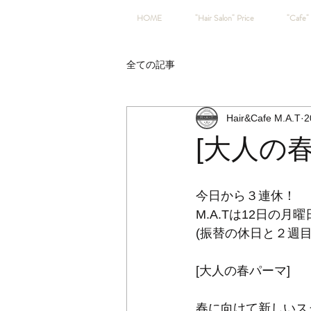
HOME
"Hair Salon" Price
"Cafe" 
全ての記事
Hair&Cafe M.A.T
2
[大人の
今日から３連休！
M.A.Tは12日の月
(振替の休日と２週目
[大人の春パーマ]
春に向けて新しいス