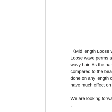
《Mid length Loose
Loose wave perms are 
wavy hair. As the na
compared to the bea
done on any length of
have much effect on
.
We are looking forwa
.
---------------------------