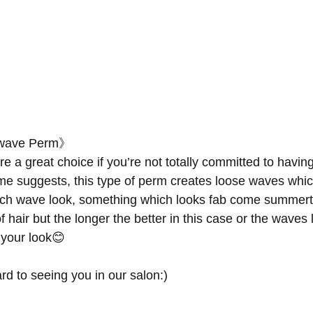
 wave Perm》
a great choice if you’re not totally committed to having
me suggests, this type of perm creates loose waves whic
ch wave look, something which looks fab come summerti
 hair but the longer the better in this case or the waves l
 your look😊
rd to seeing you in our salon:)
----------------------------------------------