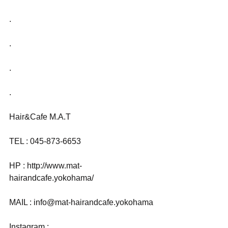
.
.
.
.
Hair&Cafe M.A.T
TEL : 045-873-6653
HP : http://www.mat-
hairandcafe.yokohama/
MAIL : info@mat-hairandcafe.yokohama
Instagram : 