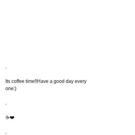
.
Its coffee time!!Have a good day every 
one:)
.
☕️❤️
.