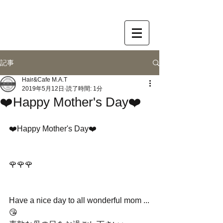
記事
Hair&Cafe M.A.T
2019年5月12日
読了時間: 1分
❤️Happy Mother's Day❤️
❤️Happy Mother's Day❤️
🌹🌹🌹
Have a nice day to all wonderful mom ...
😘