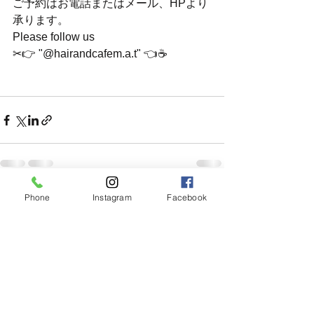
ご予約はお電話またはメール、HPより
承ります。
Please follow us
✂︎👉 "@hairandcafem.a.t" 👈☕️
Phone
Instagram
Facebook
すべて表示
最新記事