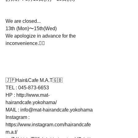
We are closed...
13th (Mon)〜15th(Wed)
We apologize in advance for the 
inconvenience.🙇‍♀️
🇯🇵Hair&Cafe M.A.T🇬🇧
TEL : 045-873-6653
HP : http://www.mat-
hairandcafe.yokohama/
MAIL : info@mat-hairandcafe.yokohama
Instagram : 
https://www.instagram.com/hairandcafe
m.a.t/