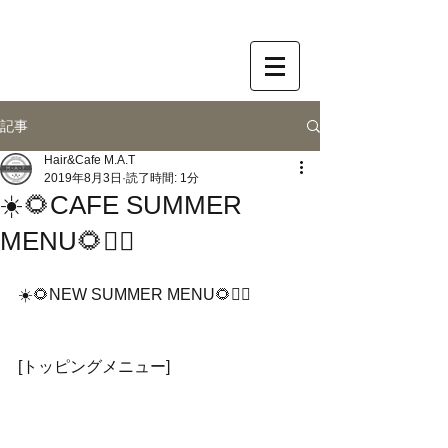
記事
Hair&Cafe M.A.T
2019年8月3日
読了時間: 1分
☀️🌻︎CAFE SUMMER
MENU🌻🏄‍♂️
☀️🌻︎NEW SUMMER MENU🌻🏄‍♂️
[トッピングメニュー]