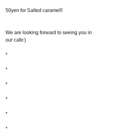
50yen for Salted caramel!!
We are looking forward to seeing you in 
our cafe:)
*
*
*
*
*
*