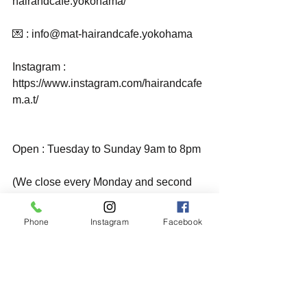
hairandcafe.yokohama/
💌 : info@mat-hairandcafe.yokohama
Instagram : 
https://www.instagram.com/hairandcafe
m.a.t/
Open : Tuesday to Sunday 9am to 8pm
(We close every Monday and second 
Tue of every month.If Monday and Sec 
Tue is a national holiday,then the next 
Phone
Instagram
Facebook
day.)
ご予約はお電話またはメール、HPより
承ります。