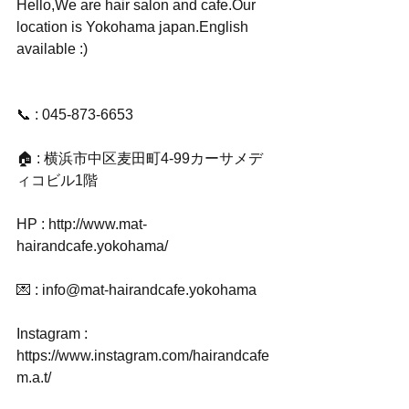
Hello,We are hair salon and cafe.Our 
location is Yokohama japan.English 
available :)
📞 : 045-873-6653
🏠 : 横浜市中区麦田町4-99カーサメデ
ィコビル1階
HP : http://www.mat-
hairandcafe.yokohama/
💌 : info@mat-hairandcafe.yokohama
Instagram : 
https://www.instagram.com/hairandcafe
m.a.t/