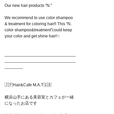
Our new hair products “N.”
We recommend to use color shampoo 
& treatment for coloring hair!! This “N. 
color shampoo&treatment”could keep 
your color and get shine hair!✨
_______________________________
_______________________________
________
🇯🇵Hair&Cafe M.A.T🇬🇧
横浜山手にある美容室とカフェが一緒
になったお店です