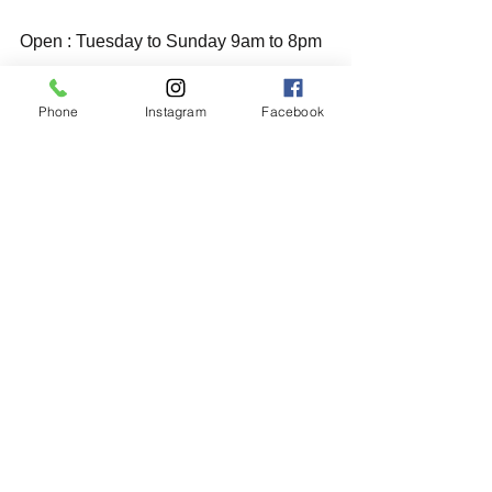
Open : Tuesday to Sunday 9am to 8pm
(We close every Monday and second 
Phone
Instagram
Facebook
Tue of every month.If Monday and Sec 
Tue is a national holiday,then the next 
day.)
ご予約はお電話またはメール、HPより
承ります。
英語も対応しております。
Please follow us
✂︎👉 "@hairandcafem.a.t" 👈☕️