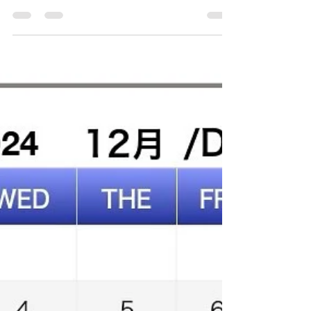
やプレゼント そして皆さまからの嬉しいメッセー
ジ ⁡ ありがとうございます😭‼️‼️‼️‼️ ⁡ 大和整形の東先
生 @god_valley_coffee_roastery さん そして沢山
のお客様、友達、家族… ⁡...