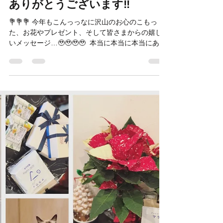
Hair&Cafe M.A.T
2023年12月23日
読了時間: 1分
ありがとうございます‼️
💐💐💐 今年もこんっっなに沢山のお心のこもっ
た、お花やプレゼント、そして皆さまからの嬉し
いメッセージ…🥹🥹🥹🥹 ⁡ 本当に本当に本当にあり
がとうございます‼️🥹✨✨✨✨ ⁡ 嬉しすぎます。。😭
😭 ⁡ (嬉しくて写真撮る前に食べちゃったプレゼン
トもあります...