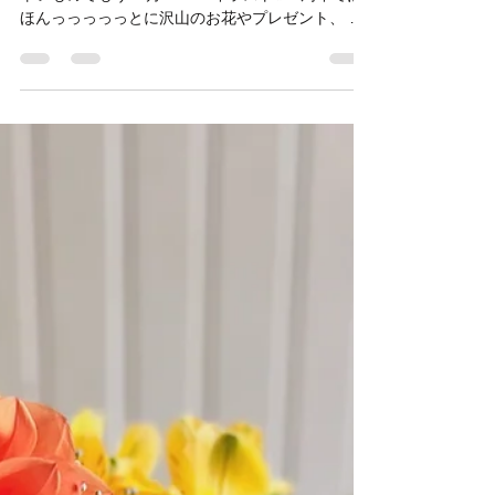
です／
🩵 こんにちは！Hello！ Hair&Cafe M.A.Tです✨ ⁡
早いものでもう12月！2024年ラスト✨ 9周年では
ほんっっっっっとに沢山のお花やプレゼント、 そ
して嬉しいメッセージを頂きました🥹😭!!!!! ありが
とうございます！！！...