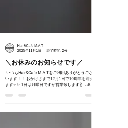
Hair&Cafe M.A.T
2025年11月1日
読了時間: 2分
＼お休みのお知らせです／
⁡ いつもHair&Cafe M.A.Tをご利用ありがとうござ
います！！ おかげさまで12月1日で10周年を迎え
ます✨✨ 1日は月曜日ですが営業致します✌️ ⁡ ↓🎍年
末年始のお休み🎍↓ 12/29日(月)〜1月3日(土)です
🙌 ⁡ ⚠️12月27日、28日、1月4日はお電話、もしく
はご来店のお客様のみのご予約とさせていただき
ます🙇‍♂️ お待ちしております🥹 ⁡ <11月、12月のご予
約状況> 例年11月、12月は年末が近くなり、ご予