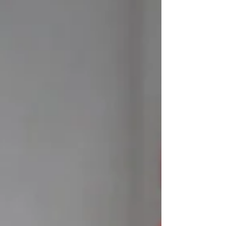
約が取りにくくなる時期となります💦週末はすで
にご予約が埋まってしまっている日もでてきてい
ますのでお早目のご予約をおすすめ致します🙇‍♀️💦
申し訳ございません🙇‍♂️ ⁡ *****年末のキャンセル、ご
予約変更について***** ⁡ [キャンセルやご予約のご変
更はなるべくお早めにお願い致します💦] ⁡ キャンセ
ル待ちを頂いている方やご都合がつかずお断りを
させて頂いているお客様もいらっしゃる為、是非
ご協力をお願い致します😣💦 ⁡
*********************************