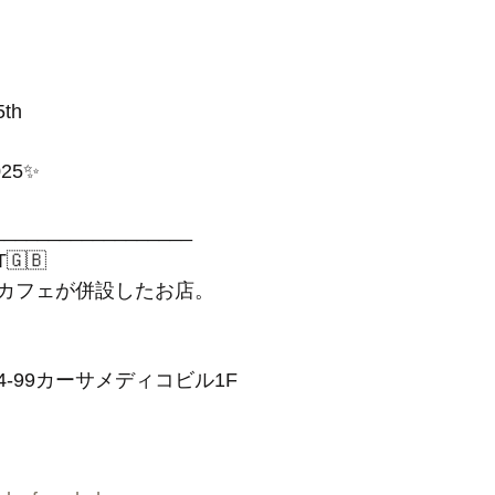
5th
025✨
__________________
T🇬🇧
カフェが併設したお店。
4-99カーサメディコビル1F