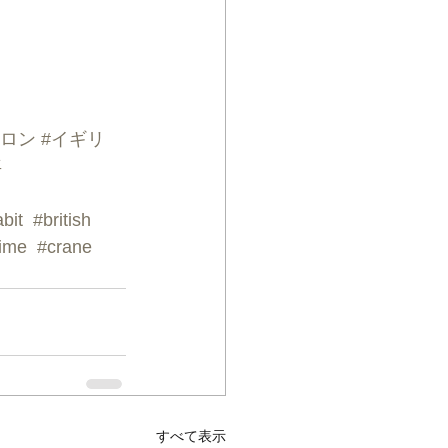
サロン
#イギリ
年
abit
#british
ime
#crane
すべて表示