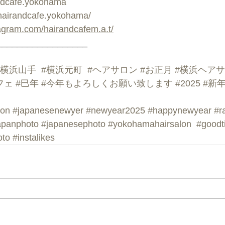
ndcafe.yokohama
hairandcafe.yokohama/
tagram.com/hairandcafem.a.t/
__________________
#横浜山手
#横浜元町
#ヘアサロン
#お正月
#横浜ヘア
フェ
#巳年
#今年もよろしくお願い致します
#2025
#新
lon
#japanesenewyer
#newyear2025
#happynewyear
#r
apanphoto
#japanesephoto
#yokohamahairsalon
#goodt
oto
#instalikes