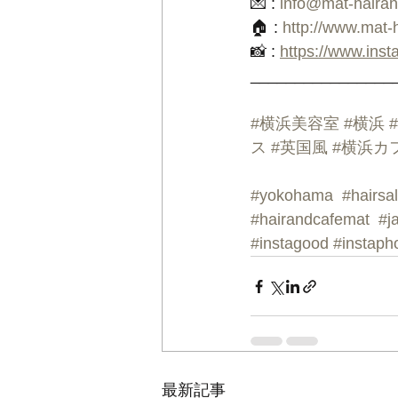
💌 : 
info@mat-haira
🏠 : 
http://www.mat-
📸 : 
https://www.ins
________________
#横浜美容室
#横浜
ス
#英国風
#横浜カ
#yokohama
#hairsa
#hairandcafemat
#j
#instagood
#instaph
最新記事