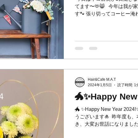
てます〜🫶😸 ⁡ ⁡ 今年
す🐾 張り切ってコーヒー淹
した🐾 (※タヌキではござ
ゃんこたちが幸せになりますよ
Hair&Cafe M.A.T
2024年1月5日
読了時間: 1
🐲✨Happy New 
🐲 ✨Happy New Year 2
うございます🎍 ⁡ 昨年度
き、大変お世話になりました。 ⁡ 
用頂き本当にありがとうございま