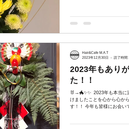
Hair&Cafe M.A.T
2023年12月30日
読了時間:
2023年もあ
た！！
🐰→🐲✨✨ ⁡ 2023年も
けましたことを心から心か
す！！ 今年も皆様にお会い
りました〜っ✨✨ ⁡ 2024
になりますように☆ ⁡...