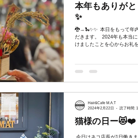
本年もありがと
✨
🐉→🐍✨✨ ⁡ 本日をもっ
だきます。 ⁡ 2024年も
けましたことを心からお礼を申し上げ
年も皆様に上質なお時間を
寧で心地よいサービスのさらな
Hair&Cafe M.A.T
2024年2月22日
読了時間: 
猫様の日ー😻❤️
⁡ 今日はネコ店長が1日働きま