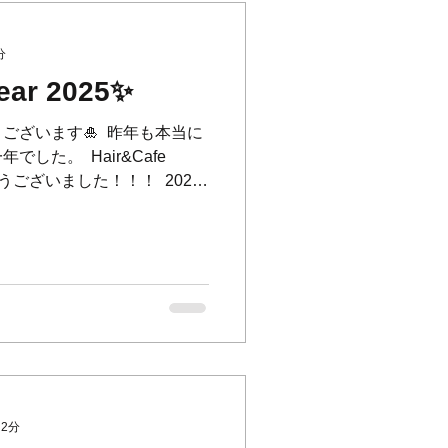
分
ear 2025✨
ざいます🎍 ⁡ 昨年も本当に
た。 ⁡ Hair&Cafe
ございました！！！ ⁡ 2025
に楽しめるお店、皆さまから
参ります。...
 2分