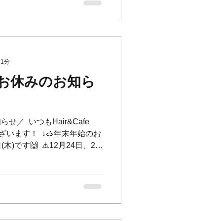
 1分
のお休みのお知ら
／ ⁡ いつもHair&Cafe
います！ ⁡ ↓🎍年末年始のお
(木)です🙌 ⁡ ⚠️12月24日、27
、もしくはご来店のお客様のみ