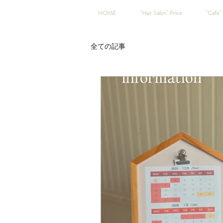
HOME
"Hair Salon" Price
"Cafe" 
全ての記事