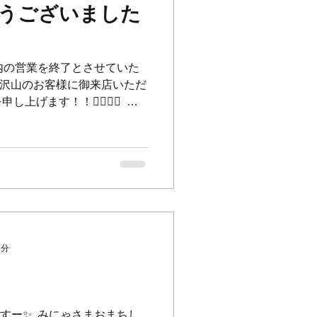
うございました
て年内の営業を終了とさせていた
本当に沢山のお客様に御来店いただ
ます！！🙇‍♂️🙇‍♀️ ⁡ 来
過ごしていただけるお店、丁
る向上...
1分
すー✨ ⁡ みにゃさまおまちし