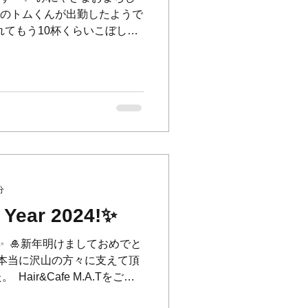
は我が家のトムくんが出勤したようで
れてもう10杯くらいこぼしま
いません) 世界中の困ってるに
うに✨...
分
Year 2024!✨
024!✨ ⁡ 🎍新年明けましておめでと
も、本当に沢山の方々に支えて頂
Hair&Cafe M.A.Tをご利
した。 ⁡...