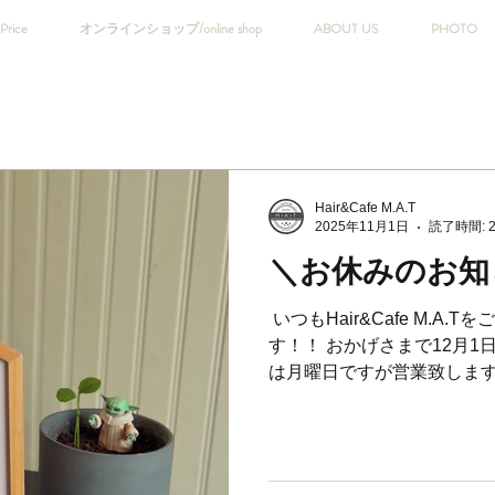
Price
オンラインショップ/online shop
ABOUT US
PHOTO
Hair&Cafe M.A.T
2025年11月1日
読了時間: 
＼お休みのお知
⁡ いつもHair&Cafe M.
す！！ おかげさまで12月1日
は月曜日ですが営業致します✌️ 
12/29日(月)〜1月3日(土)です
日はお電話、もしくはご来
せていただきます🙇‍♂️ お待ち
のご予約状況> 例年11月、