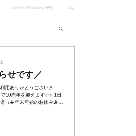
CONTACT/BOOKING/予約
Blog
2分
らせです／
A.Tをご利用ありがとうございま
で10周年を迎えます✨✨ 1日
⁡ ↓🎍年末年始のお休み🎍↓
🙌 ⁡ ⚠️12月27日、28日、1月4
店のお客様のみのご予約とさ
しております🥹 ⁡ <11月、12月
12月は年末が近くなり、ご予