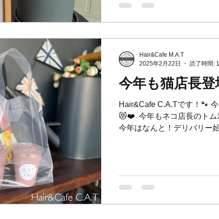
約が取りにくくなる時期とな
約が埋まってしまっている
目のご予約をおすすめ致します
🙇‍♂️ ⁡ *****年末のキャンセ
ャンセルやご予約のご変更
Hair&Cafe M.A.T
します💦] ⁡ キャンセル
2025年2月22日
読了時間: 
ずお断りをさせて頂いてい
今年も猫店長登場
是非ご協力をお願い致します😣
*********************************
Hair&Cafe C.A.Tです！
😻❤️ ⁡ 今年もネコ店長のト
今年はなんと！デリバリー始めた
ニャーツでドリンクお届け致します