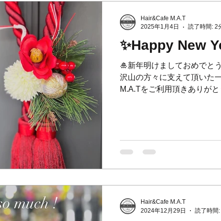
Hair&Cafe M.A.T
2025年1月4日
読了時間: 2
✨Happy New Y
🎍新年明けましておめでとうご
沢山の方々に支えて頂いた一年でし
M.A.Tをご利用頂きありがとう
年もご来店のお客様と一緒
愛されるお店になるよう努めて
Hair&Cafe M.A.T
2024年12月29日
読了時間: