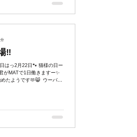
ります💦週末はすでにご予
日もでてきていますのでお早
‍♀️💦申し訳ございません
ル、ご予約変更について***** ⁡ [キ
はなるべくお早めにお願い致
待ちを頂いている方やご都合がつか
1分
るお客様もいらっしゃる為、
‼︎
💦 ⁡
🐾 今日はっ2月22日🐾 猫様の日ー
ム君がMATで1日働きますー✨ ⁡
ようです🫶😸 ⁡ ウーバー
️💨 ⁡...