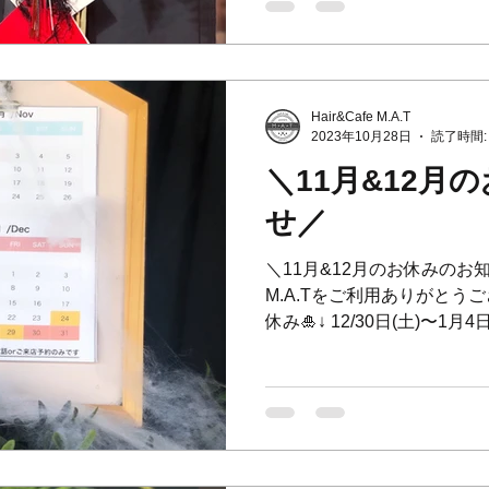
Hair&Cafe M.A.T
2023年10月28日
読了時間:
＼11月&12月
せ／
＼11月&12月のお休みのお知らせ
M.A.Tをご利用ありがとうござ
休み🎍↓ 12/30日(土)〜1月4日
日、28日、29日はお電話
のご予...