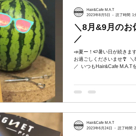
Hair&Cafe M.A.T
2023年8月5日
読了時間: 1
＼8月&9月の
／
📣夏ー！🍉暑い日が続き
お過ごしくださいませ🎐 ⁡ 
／ ⁡ いつもHair&Cafe 
す！ ⁡ [8月のお休み] 7日(月)〜8
Hair&Cafe M.A.T
2023年6月24日
読了時間: 