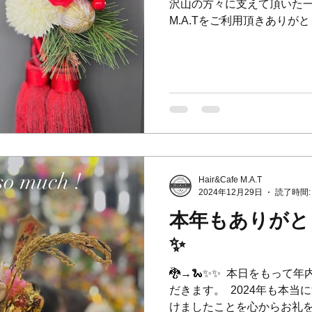
沢山の方々に支えて頂いた一年でし
M.A.Tをご利用頂きありがとう
年もご来店のお客様と一緒
愛されるお店になるよう努めて
Hair&Cafe M.A.T
2024年12月29日
読了時間:
本年もありがと
✨
🐉→🐍✨✨ ⁡ 本日をもっ
だきます。 ⁡ 2024年も
けましたことを心からお礼を申し上げ