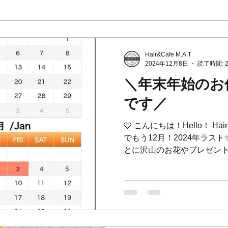
Hair&Cafe M.A.T
2024年12月8日
読了時間: 
＼年末年始のお
です／
🩵 こんにちは！Hello！ Hair
でもう12月！2024年ラス
とに沢山のお花やプレゼント
を頂きました🥹😭!!!!! あ