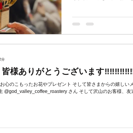
年も皆様に上質なお時間を
寧で心地よいサービスのさらな
2分
ありがとうございます‼️‼️‼️‼️‼️‼
いに お心のこもったお花やプレゼント そして皆さまからの嬉しいメ
先生 @god_valley_coffee_roastery さん そして沢山のお客様、友