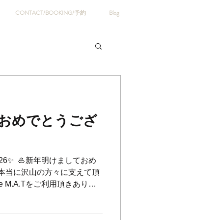
CONTACT/BOOKING/予約
Blog
おめでとうござ
 2026✨ ⁡ 🎍新年明けましておめ
昨年も本当に沢山の方々に支えて頂
fe M.A.Tをご利用頂きありが
2026年もご来店のお客様と一緒
ら愛されるお店になるよう努
うぞよろしくお願い致します！