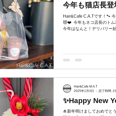
ずお断りをさせて頂いてい
今年も猫店長登場
是非ご協力をお願い致します😣
*********************************
Hair&Cafe C.A.Tです！
😻❤️ ⁡ 今年もネコ店長のト
今年はなんと！デリバリー始めた
ニャーツでドリンクお届け致します
Hair&Cafe M.A.T
2025年1月4日
読了時間: 2
✨Happy New Y
🎍新年明けましておめでとうご