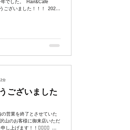
た。 ⁡ Hair&Cafe
ございました！！！ ⁡ 2025
に楽しめるお店、皆さまから
参ります。...
 2分
うございました
て年内の営業を終了とさせていた
本当に沢山のお客様に御来店いただ
ます！！🙇‍♂️🙇‍♀️ ⁡ 来