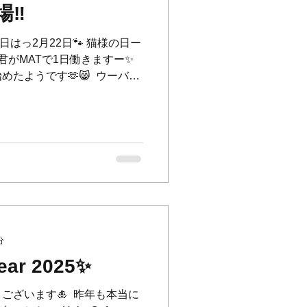
るお客様もいらっしゃる為、
‼︎
💦 ⁡
🐾 今日はっ2月22日🐾 猫様の日ー
ム君がMATで1日働きますー✨ ⁡
ようです🫶😸 ⁡ ウーバー
️💨 ⁡...
分
ear 2025✨
ざいます🎍 ⁡ 昨年も本当に