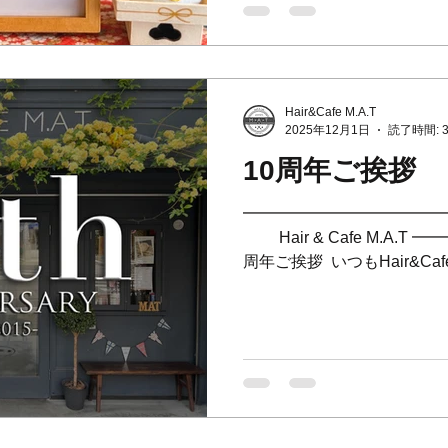
🙇‍♂️🙇‍♀️ ⁡ 4日よりM.A.
まのご来店お待ちしております♪ 
Year2026✨ May this be a happ
M.A.T!!✨Cheers to a great 2
Hair&Cafe M.A.T
you🌟 ⁡ [1月のお休み] ⁡ 5日(月
2025年12月1日
読了時間: 
26日(月) ⁡ [2月のお休み] ⁡ 2
10周年ご挨拶
(水) 24日(火) ⁡
━━━━━━━━━━━━━ ✨ 10
Hair & Cafe M.A.T ━━━━━━━━━━━━━ ⁡ 10
周年ご挨拶 ⁡ いつもHair&C
ありがとうございます。 ⁡ 
たが、皆さまいかがお過ごしで
なんと10回目のご挨拶とな
M.A.T(マット)は、12月
ました。 ⁡ 支えて下さった
10年分の感謝を申し上げます
う未曽有の事態にも直面し、