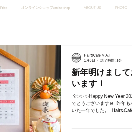
Price
オンラインショップ/online shop
ABOUT US
PHOTO
Hair&Cafe M.A.T
1月6日
読了時間: 1分
新年明けまして
います！
🐴✨✨ ✨Happy New Year
でとうございます🎍 ⁡ 
いた一年でした。 ⁡ Hair&Ca
とうございました！！！ ⁡ 
に楽しめるお店、 皆さまか
めて参ります。 ⁡ 本年もど