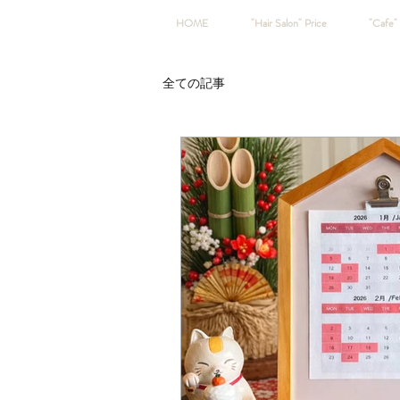
HOME
"Hair Salon" Price
"Cafe" 
全ての記事