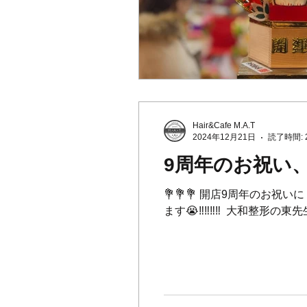
Hair&Cafe M.A.T
2024年12月21日
読了時間: 
9周年のお祝い、皆様
💐💐💐 開店9周年のお祝
ます😭‼️‼️‼️‼️ ⁡ 大和整形の東