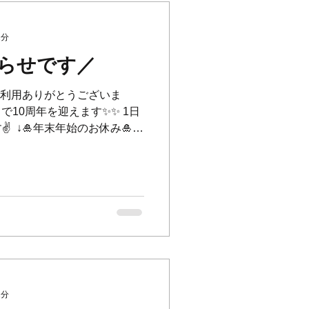
方々に育てられた10年だった
いロンドンで出会い、2015年に
年間二人三脚で歩んで来まし
2分
転何か新しい事にチャレンジ
らせです／
⁡ これからも皆さまのお役に
参ります。 ⁡ 一人一人お客様
A.Tをご利用ありがとうございま
で10周年を迎えます✨✨ 1日
⁡ ↓🎍年末年始のお休み🎍↓
🙌 ⁡ ⚠️12月27日、28日、1月4
店のお客様のみのご予約とさ
しております🥹 ⁡ <11月、12月
12月は年末が近くなり、ご予
ります💦週末はすでにご予
日もでてきていますのでお早
‍♀️💦申し訳ございません
ル、ご予約変更について***** ⁡ [キ
はなるべくお早めにお願い致
待ちを頂いている方やご都合がつか
1分