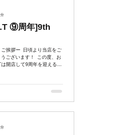
2分
A.T ⑨周年]9th
] ⁡ ー ご挨拶ー ⁡ 日頃より当店をご
ございます！ ⁡ この度、お
.A.Tは開店して9周年を迎えるこ
1分