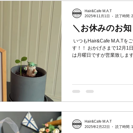
を痛感したり、 たくさんの
と思います。 ⁡ 私達はお互
Hair&Cafe M.A.T
お店をオープンしてから10
2025年11月1日
読了時間: 
た！ この節目を機に心機一
＼お休みのお知
していきたいと思ってます！ 
立てますよう、 日々努力して
⁡ いつもHair&Cafe M.
の為にできる
す！！ おかげさまで12月1日
は月曜日ですが営業致します✌️ 
12/29日(月)〜1月3日(土)です
日はお電話、もしくはご来
せていただきます🙇‍♂️ お待ち
のご予約状況> 例年11月、
約が取りにくくなる時期とな
約が埋まってしまっている
目のご予約をおすすめ致します
🙇‍♂️ ⁡ *****年末のキャンセ
ャンセルやご予約のご変更
Hair&Cafe M.A.T
します💦] ⁡ キャンセル
2025年2月22日
読了時間: 