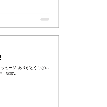
過ごしていただけるお店、丁
る向上...
️
ッセージ ⁡ ありがとうござい
達、家族… ⁡...