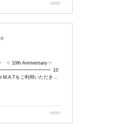
Tは元気に営業しております💪😊 ⁡ 皆さ
⁡ ✨Happy New
y and fruitful year with
026！ We look forward to see
) 13日(火) 19日(月) 20日(火)
3分
日(月) 9日(月) 16日(月)〜18日
th Anniversary ✨
afe M.A.Tをご利用いただき、
2025年も残りわずかとなりまし
しょうか。 ⁡ さて、今年で
りますが、おかげさまで
1日に10周年を迎えることができ
お客さま、関係者さま、 皆様に
。 ⁡ 振り返ればコロナ禍とい
 改めて皆様の支えの大切さ