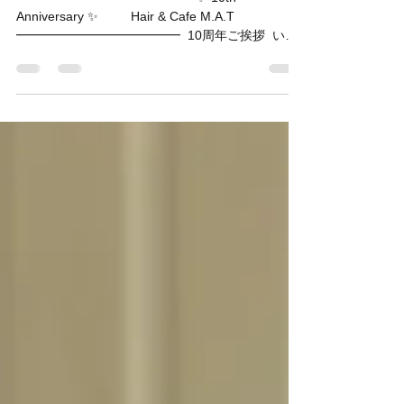
10周年ご挨拶
━━━━━━━━━━━━━ ✨ 10th
Anniversary ✨ Hair & Cafe M.A.T
━━━━━━━━━━━━━ ⁡ 10周年ご挨拶 ⁡ いつ
もHair&Cafe M.A.Tをご利用いただき、ありがとう
ございます。 ⁡ 2025年も残りわずかとなりました
が、皆さまいかがお過ごしでしょうか。 ⁡ さて、今
年でなんと10回目のご挨拶となりますが、おかげ
さまでM.A.T(マット)は、12月1日に10周年を迎え
ることができました。 ⁡ 支えて下さったお客さま、
関係者さま、 皆様に10年分の感謝を申し上げま
す。 ⁡ 振り返ればコロナ禍という未曽有の事態にも
直面し、 改めて皆様の支えの大切さを痛感した
り、 たくさんの方々に育てられた10年だったと思
います。 ⁡ 私達はお互いロンドンで出会い、2015年
にお店をオープンしてから10年間二人三脚で歩ん
で来ました！ この節目を機に心機一転何か新しい
事にチャレンジしていきたいと思ってます！ ⁡ これ
からも皆さまのお役に立てますよう、 日々努力し
て参ります。 ⁡ 一人一人お客様の為にできる