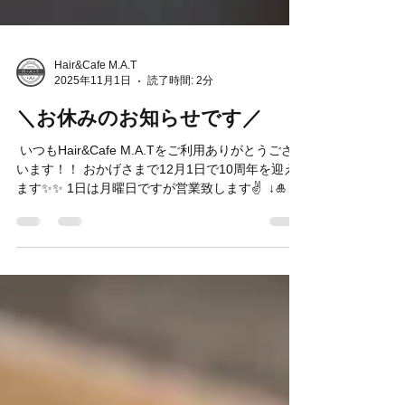
Hair&Cafe M.A.T
2025年11月1日
読了時間: 2分
＼お休みのお知らせです／
⁡ いつもHair&Cafe M.A.Tをご利用ありがとうござ
います！！ おかげさまで12月1日で10周年を迎え
ます✨✨ 1日は月曜日ですが営業致します✌️ ⁡ ↓🎍年
末年始のお休み🎍↓ 12/29日(月)〜1月3日(土)です
🙌 ⁡ ⚠️12月27日、28日、1月4日はお電話、もしく
はご来店のお客様のみのご予約とさせていただき
ます🙇‍♂️ お待ちしております🥹 ⁡ <11月、12月のご予
約状況> 例年11月、12月は年末が近くなり、ご予
約が取りにくくなる時期となります💦週末はすで
にご予約が埋まってしまっている日もでてきてい