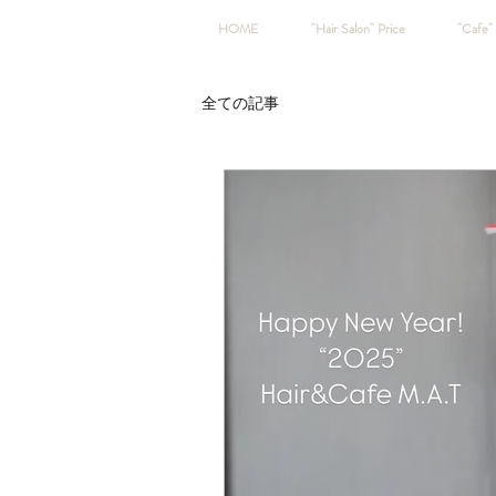
HOME
"Hair Salon" Price
"Cafe" 
全ての記事