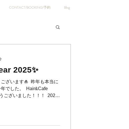
CONTACT/BOOKING/予約
Blog
分
ear 2025✨
ざいます🎍 ⁡ 昨年も本当に
た。 ⁡ Hair&Cafe
ございました！！！ ⁡ 2025
に楽しめるお店、皆さまから
参ります。...