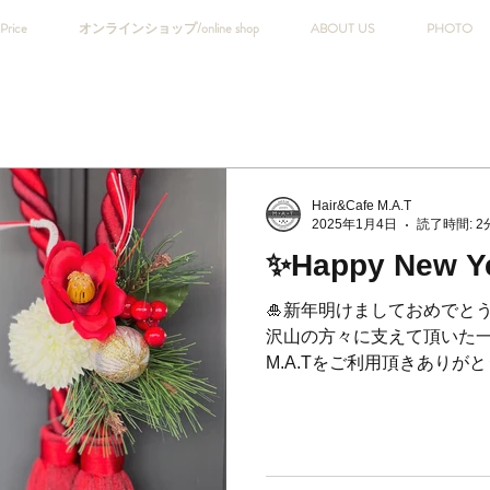
Price
オンラインショップ/online shop
ABOUT US
PHOTO
Hair&Cafe M.A.T
2025年1月4日
読了時間: 2
✨Happy New Y
🎍新年明けましておめでとうご
沢山の方々に支えて頂いた一年でし
M.A.Tをご利用頂きありがとう
年もご来店のお客様と一緒
愛されるお店になるよう努めて