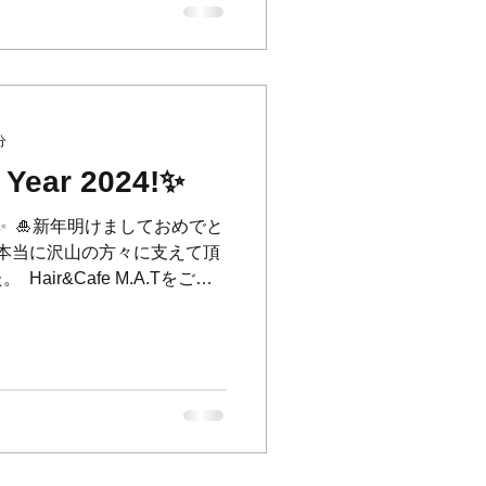
分
Year 2024!✨
024!✨ ⁡ 🎍新年明けましておめでと
も、本当に沢山の方々に支えて頂
Hair&Cafe M.A.Tをご利
した。 ⁡...