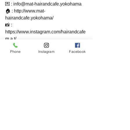
💌 : info@mat-hairandcafe.yokohama
🏠 : http://www.mat-
hairandcafe.yokohama/
📸 : 
https://www.instagram.com/hairandcafe
m.a.t/
_______________________________
Phone
Instagram
Facebook
___
#横浜美容室
#横浜
#横浜山手
#横浜元
町
#ヘアサロン
#お正月
#横浜ヘアサロ
ン
#イギリス
#英国風
#横浜カフェ
#サ
ボテン
#今年もよろしくお願い致しま
す
#コロナ対策美容室
#鶴
#yokohama
#hairsalon
#mosbee
#newyear2022
#happynewyear
#cactus
#british
#hairandcafemat
#japanphoto
#japanesephoto