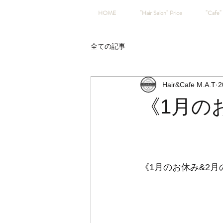
HOME
"Hair Salon" Price
"Cafe" 
全ての記事
Hair&Cafe M.A.T
2
《1月の
《1月のお休み&2月