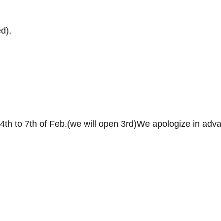
d),
 4th to 7th of Feb.(we will open 3rd)We apologize in adva