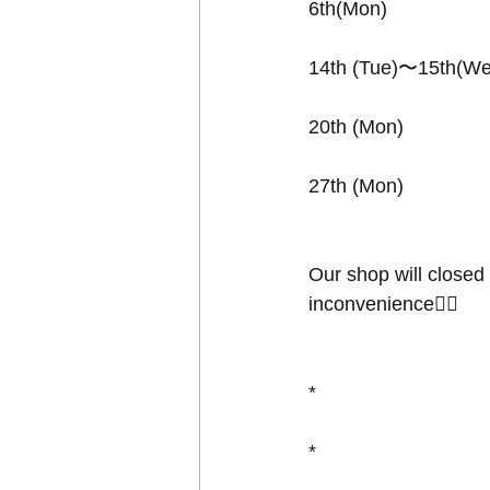
6th(Mon)
14th (Tue)〜15th(We
20th (Mon)
27th (Mon)
Our shop will closed
inconvenience🙇‍♂️
*
*