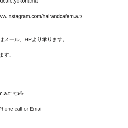
andcafe.yokohama
www.instagram.com/hairandcafem.a.t/
はメール、HPより承ります。
ます。
.a.t" 👈☕️
hone call or Email