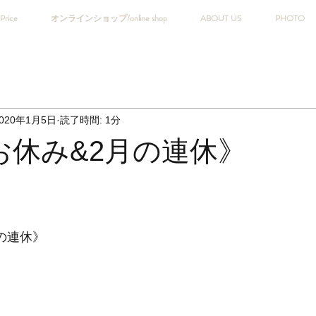
Price
オンラインショップ/online shop
ABOUT US
PHOTO
020年1月5日
読了時間: 1分
お休み&2月の連休》
の連休》