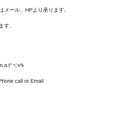
はメール、HPより承ります。
ます。
.a.t" 👈☕️
hone call or Email