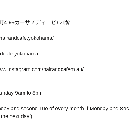
田町4-99カーサメディコビル1階
-hairandcafe.yokohama/
andcafe.yokohama
www.instagram.com/hairandcafem.a.t/
Sunday 9am to 8pm
day and second Tue of every month.If Monday and Sec 
 the next day.)