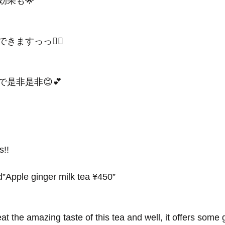
効果も🌟
ますっっ🙆‍♀️
是非是非😊💕
s!!
”Apple ginger milk tea ¥450”
at the amazing taste of this tea and well, it offers some 