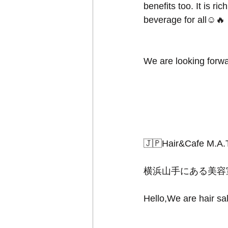
benefits too. It is r
beverage for all☺️🔥
We are looking forwa
🇯🇵Hair&Cafe M.A.
横浜山手にある美容
Hello,We are hair sa