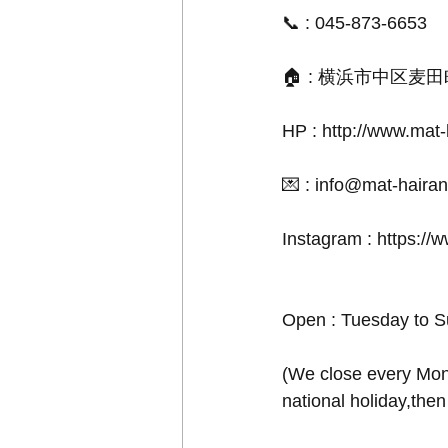
📞 : 045-873-6653
🏠 : 横浜市中区麦
HP : http://www.mat
💌 : info@mat-hair
Instagram : https://
Open : Tuesday to 
(We close every Mon
national holiday,then