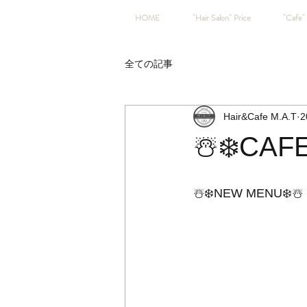
HOME
"Hair Salon" Price
"Cafe" 
全ての記事
Hair&Cafe M.A.T
2
☃️❄️CAF
☃️❄️NEW MENU❄️☃️