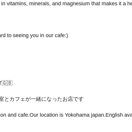
ich in vitamins, minerals, and magnesium that makes it a h
rd to seeing you in our cafe:)
T🇬🇧
室とカフェが一緒になったお店です
lon and cafe.Our location is Yokohama japan.English avai