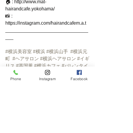
🏠 : http://www.mat-
hairandcafe.yokohama/
📸 : 
https://instagram.com/hairandcafem.a.t
_______________________________
___
#横浜美容室
#横浜
#横浜山手
#横浜元
町
#ヘアサロン
#横浜ヘアサロン
#イギ
リス
#英国風
#横浜カフェ
#バレンタイ
ン
#バレンタインデー
#カフェ巡り
#フ
Phone
Instagram
Facebook
ラワーアレンジメント
#アネモネ
#花の
ある暮らし
#花好きな人と繋がりたい
#yokohama
#hairsalon
#happynewyear
#british
#hairandcafemat
#japanphoto
#yokohamahairsalon
#goodtime
#instagood
#instalike
#britishgarden