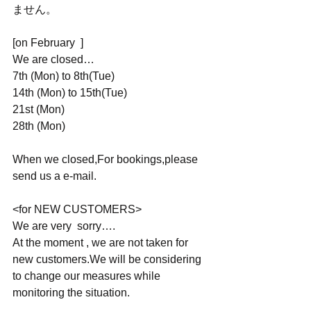
ません。
[on February  ]
We are closed…
7th (Mon) to 8th(Tue) 
14th (Mon) to 15th(Tue)
21st (Mon)
28th (Mon)
When we closed,For bookings,please 
send us a e-mail. 
<for NEW CUSTOMERS>
We are very  sorry….
At the moment , we are not taken for 
new customers.We will be considering 
to change our measures while 
monitoring the situation.