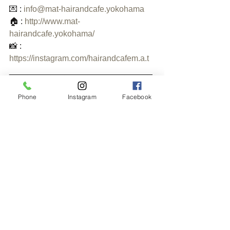
💌 : 
info@mat-hairandcafe.yokohama
🏠 : 
http://www.mat-
hairandcafe.yokohama/
📸 : 
https://instagram.com/hairandcafem.a.t
_______________________________
___
Phone
Instagram
Facebook
#横浜美容室
#横浜
#横浜山手
#横浜元
町
#ヘアサロン
#横浜ヘアサロン
#イギ
リス
#英国風
#横浜カフェ
#yokohama
#hairsalon
#british
#hairandcafemat
#yokohamahairsalon
#goodtime
#instagood
#instalike