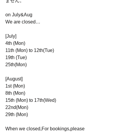
ません。
on July&Aug 
We are closed…
[July]
4th (Mon)
11th (Mon) to 12th(Tue) 
19th (Tue)
25th(Mon)
[August]
1st (Mon) 
8th (Mon)
15th (Mon) to 17th(Wed)
22nd(Mon)
29th (Mon)
When we closed,For bookings,please 