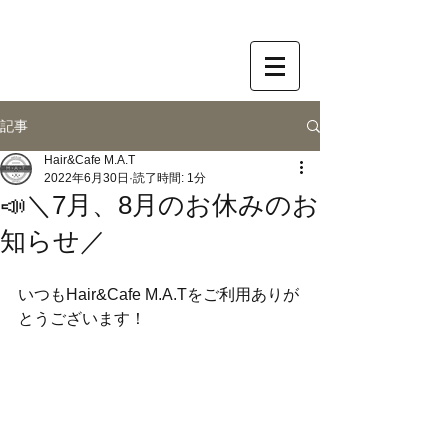
記事
Hair&Cafe M.A.T
2022年6月30日
読了時間: 1分
📣＼7月、8月のお休みのお
知らせ／
いつもHair&Cafe M.A.Tをご利用ありが
とうございます！