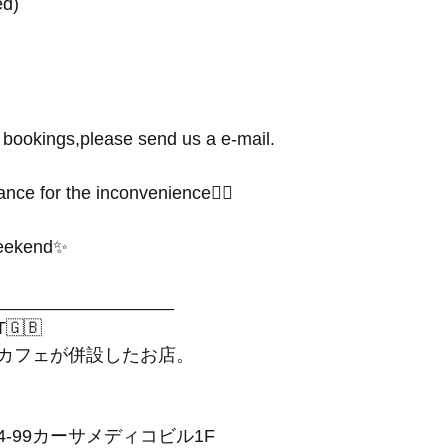
ed)
bookings,please send us a e-mail.
nce for the inconvenience🙇‍♂️ 
eekend✨
__________________
T🇬🇧
カフェが併設したお店。
4-99カーサメディコビル1F