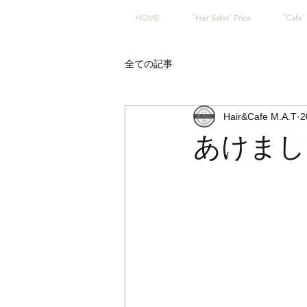
HOME
"Hair Salon" Price
"Cafe" 
全ての記事
Hair&Cafe M.A.T
2
あけまし