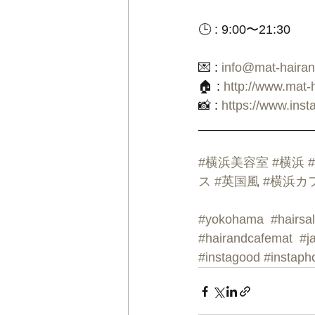
🕒 : 9:00〜21:30
💌 : 
info@mat-haira
🏠 : 
http://www.mat-
📸 : 
https://www.ins
________________
#横浜美容室
#横浜
ス
#英国風
#横浜カ
#yokohama
#hairsa
#hairandcafemat
#j
#instagood
#instaph