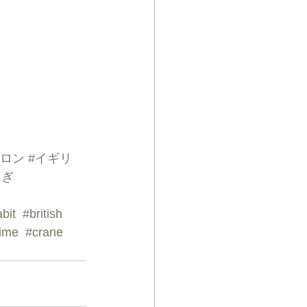
サロン
#イギリ
さぎ
abit
#british
ime
#crane