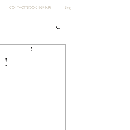
CONTACT/BOOKING/予約
Blog
す！