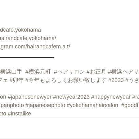
ndcafe.yokohama
hairandcafe.yokohama/
tagram.com/hairandcafem.a.t/
__________________
#横浜山手
#横浜元町
#ヘアサロン
#お正月
#横浜ヘア
フェ
#卯年
#今年もよろしくお願い致します
#2023
#う
lon
#japanesenewyer
#newyear2023
#happynewyear
#r
apanphoto
#japanesephoto
#yokohamahairsalon
#goodt
oto
#instalike