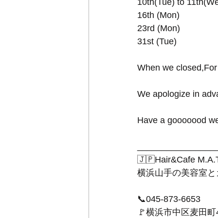
10th(Tue) to 11th(W
16th (Mon)
23rd (Mon) 
31st (Tue)
When we closed,For 
We apologize in adva
Have a gooooood w
________________
🇯🇵Hair&Cafe M.A.
横浜山手の美容室と
📞045-873-6653
🚩横浜市中区麦田町